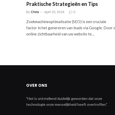
Praktische Strategieën en Tips
By
Chris
april 20, 2024
0
Zoekmachineoptimalisatie (SEO) is een cruciale
factor in het genereren van leads via Google. Door 
online zichtbaarheid van uw website te…
OVER ONS
"Het is ontstellend duidelijk geworden dat onze
technologie onze menselijkheid heeft overtroffen."