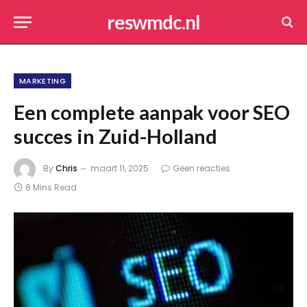
reswmdc.nl
MARKETING
Een complete aanpak voor SEO
succes in Zuid-Holland
By
Chris
maart 11, 2025
Geen reacties
8 Mins Read