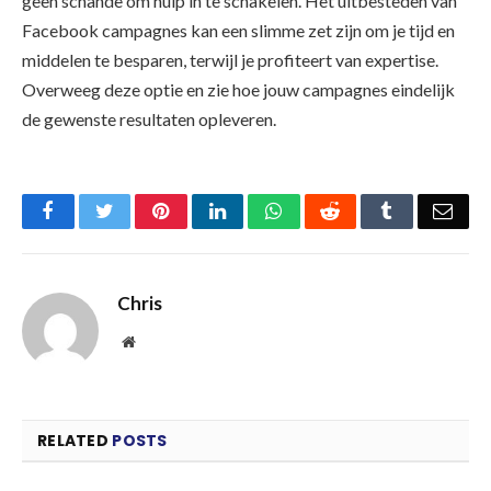
geen schande om hulp in te schakelen. Het uitbesteden van
Facebook campagnes kan een slimme zet zijn om je tijd en
middelen te besparen, terwijl je profiteert van expertise.
Overweeg deze optie en zie hoe jouw campagnes eindelijk
de gewenste resultaten opleveren.
Facebook
Twitter
Pinterest
LinkedIn
WhatsApp
Reddit
Tumblr
Emai
Chris
Website
RELATED
POSTS